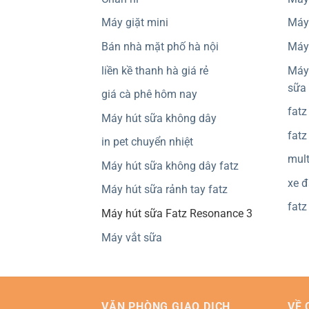
Máy giặt mini
Máy 
Bán nhà mặt phố hà nội
Máy 
liền kề thanh hà giá rẻ
Máy 
sữa
giá cà phê hôm nay
fatz
Máy hút sữa không dây
fatz
in pet chuyển nhiệt
mult
Máy hút sữa không dây fatz
xe đ
Máy hút sữa rảnh tay fatz
fatz
Máy hút sữa Fatz Resonance 3
Máy vắt sữa
VĂN PHÒNG GIAO DỊCH
VỀ 