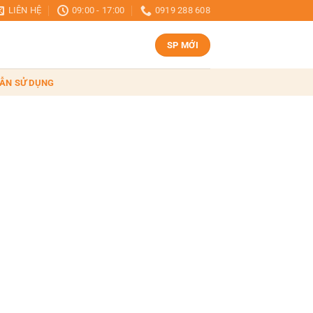
LIÊN HỆ
09:00 - 17:00
0919 288 608
SP MỚI
ẪN SỬ DỤNG