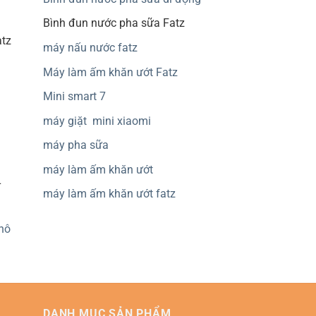
Bình đun nước pha sữa Fatz
tz
máy nấu nước fatz
Máy làm ấm khăn ướt Fatz
Mini smart 7
máy giặt mini xiaomi
máy pha sữa
máy làm ấm khăn ướt
L
máy làm ấm khăn ướt fatz
khô
DANH MỤC SẢN PHẨM