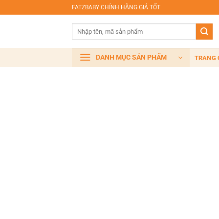
Bỏ
FATZBABY CHÍNH HÃNG GIÁ TỐT
qua
Tìm
nội
kiếm:
dung
DANH MỤC SẢN PHẨM
TRANG 