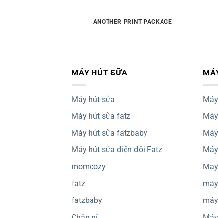
AZINE
ANOTHER PRINT PACKAGE
MÁY HÚT SỮA
MÁ
Máy hút sữa
Máy 
Máy hút sữa fatz
Máy 
Máy hút sữa fatzbaby
Máy 
Máy hút sữa điện đôi Fatz
Máy 
momcozy
Máy 
fatz
máy 
fatzbaby
máy 
Chăn nỉ
Máy 