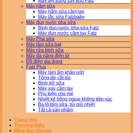
Máy tiệt trùng sấy khô Fatz
Máy hâm sữa
Máy hâm sữa cầm tay
Máy lắc sữa Fatzbaby
Máy đun nước pha sữa
Bình đun nước pha sữa Fatz
Máy đun nước cầm tay Fatz
Máy Pha sữa
Máy làm sữa hạt
Máy rửa bình sữa
Máy đa năng điện tử
Đồ điện gia dụng
Fatz Plus
Máy làm ấm khăn ướt
Tông dơ cắt tóc
Bình trữ sữa
Máy xay cầm tay
Phụ kiện cho mẹ
Nhiệt kế hồng ngoại không tiếp xúc
Ba lô bỉm sữa, túi giữ nhiệt
Tất cả sản phẩm
Trang chủ
Thương Hiệu
Blog làm cha mẹ