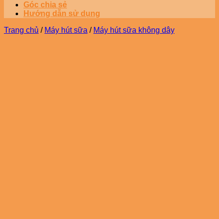
Góc chia sẻ
Hướng dẫn sử dụng
Trang chủ
/
Máy hút sữa
/
Máy hút sữa không dây