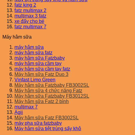
fatz king 2
fatz multimax 2
multimax 3 fatz
xe đẩy cho bé
fatz multimax 7
Máy hâm sữa
máy hâm sữa
máy hâm sữa fatz
máy hâm sữa Fatzbaby
máy hâm sữa cầm tay
máy hâm sữa cầm tay fatz
Máy hâm sữa Fatz Duo 3
Vinfast Limo Green
Máy hâm sữa Fatzbaby FB3002SL
Máy hâm sữa 4 chức năng Fatz
Máy hâm sữa Fatzbaby FB3012SL
Máy hâm sữa Fatz 2 bình
multimax 7
Agii
Máy hâm sữa Fatz FB3002SL
máy pha sữa fatzbaby
Máy hâm sữa tiệt trùng sấy khô