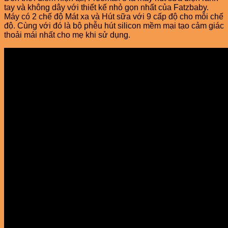
tay và không dây với thiết kế nhỏ gọn nhất của Fatzbaby.
Máy có 2 chế độ Mát xa và Hút sữa với 9 cấp độ cho mỗi chế
độ. Cùng với đó là bộ phễu hút silicon mềm mại tạo cảm giác
thoải mái nhất cho mẹ khi sử dụng.