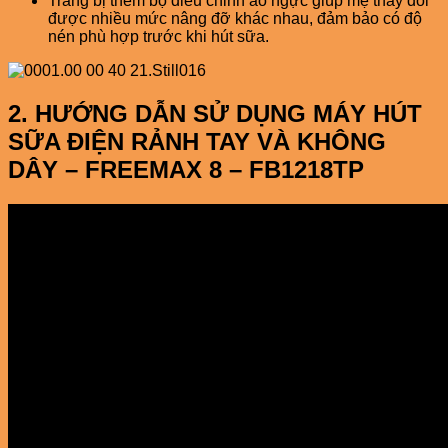
Trang bị thêm bộ điều chỉnh áo ngực giúp mẹ thay đổi
được nhiều mức nâng đỡ khác nhau, đảm bảo có độ
nén phù hợp trước khi hút sữa.
2. HƯỚNG DẪN SỬ DỤNG MÁY HÚT
SỮA ĐIỆN RẢNH TAY VÀ KHÔNG
DÂY – FREEMAX 8 – FB1218TP