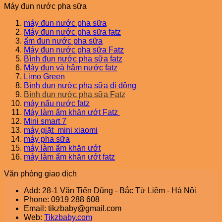
Máy đun nước pha sữa
máy đun nước pha sữa
Máy đun nước pha sữa fatz
ấm đun nước pha sữa
Máy đun nước pha sữa Fatz
Bình đun nước pha sữa fatz
Máy đun và hâm nước fatz
Limo Green
Bình đun nước pha sữa di động
Bình đun nước pha sữa Fatz
máy nấu nước fatz
Máy làm ấm khăn ướt Fatz
Mini smart 7
máy giặt mini xiaomi
máy pha sữa
máy làm ấm khăn ướt
máy làm ấm khăn ướt fatz
Văn phòng giao dịch
Add: 28-1 Văn Tiến Dũng - Bắc Từ Liêm - Hà Nội
Phone: 0919 288 608
Email: tikzbaby@gmail.com
Web:
Tikzbaby.com