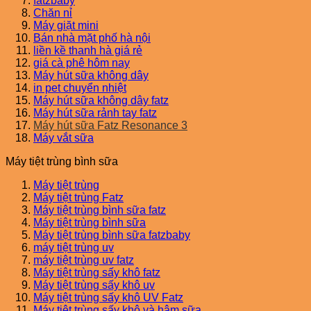
fatzbaby
Chăn nỉ
Máy giặt mini
Bán nhà mặt phố hà nội
liền kề thanh hà giá rẻ
giá cà phê hôm nay
Máy hút sữa không dây
in pet chuyển nhiệt
Máy hút sữa không dây fatz
Máy hút sữa rảnh tay fatz
Máy hút sữa Fatz Resonance 3
Máy vắt sữa
Máy tiệt trùng bình sữa
Máy tiệt trùng
Máy tiệt trùng Fatz
Máy tiệt trùng bình sữa fatz
Máy tiệt trùng bình sữa
Máy tiệt trùng bình sữa fatzbaby
máy tiệt trùng uv
máy tiệt trùng uv fatz
Máy tiệt trùng sấy khô fatz
Máy tiệt trùng sấy khô uv
Máy tiệt trùng sấy khô UV Fatz
Máy tiệt trùng sấy khô và hâm sữa