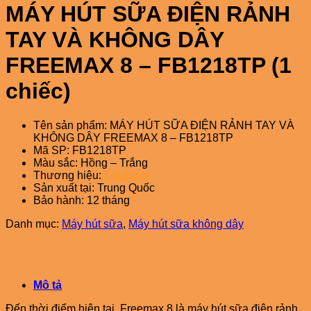
MÁY HÚT SỮA ĐIỆN RẢNH
TAY VÀ KHÔNG DÂY
FREEMAX 8 – FB1218TP (1
chiếc)
Tên sản phẩm: MÁY HÚT SỮA ĐIỆN RẢNH TAY VÀ
KHÔNG DÂY FREEMAX 8 – FB1218TP
Mã SP: FB1218TP
Màu sắc: Hồng – Trắng
Thương hiệu:
Fatzbaby
Sản xuất tại: Trung Quốc
Bảo hành: 12 tháng
Danh mục:
Máy hút sữa
,
Máy hút sữa không dây
Mô tả
Đến thời điểm hiện tại, Freemax 8 là máy hút sữa điện rảnh