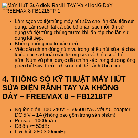
Làm sạch và tiệt trùng máy hút sữa cho lần đầu tiên sử
dụng. Làm sạch tất cả các bộ phận sau mỗi lần sử
dụng và tiệt trùng chúng trước khi lắp ráp cho lần sử
dụng kế tiếp.
Không nhúng mô-tơ vào nước.
Việc căn chỉnh đúng núm vú trong phếu hút sữa là chìa
khóa cho sự thoải mái, lượng sữa và hiệu suất hút
sữa. Núm vú phải được đặt chính xác trong đường ống
phễu hút sữa trước khisữa hút để tránh khó chịu.
4. THÔNG SỐ KỸ THUẬT MÁY HÚT
SỮA ĐIỆN RẢNH TAY VÀ KHÔNG
DÂY – FREEMAX 8 – FB1218TP
Nguồn điện: 100-240V; ~ 50/60HzAC với AC adapter
DC 5 V – 1A (không bao gồm trong sản phẩm);
Pin sạc : 1000mAh;
Độ ồn <= 50dB;
Lực hút: 280-300mmHg;