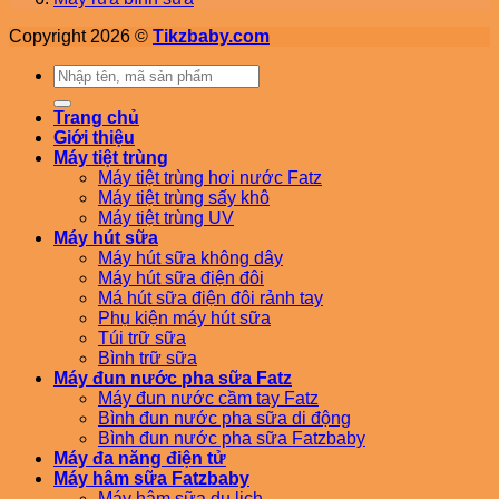
Copyright 2026 ©
Tikzbaby.com
Tìm
kiếm:
Trang chủ
Giới thiệu
Máy tiệt trùng
Máy tiệt trùng hơi nước Fatz
Máy tiệt trùng sấy khô
Máy tiệt trùng UV
Máy hút sữa
Máy hút sữa không dây
Máy hút sữa điện đôi
Má hút sữa điện đôi rảnh tay
Phụ kiện máy hút sữa
Túi trữ sữa
Bình trữ sữa
Máy đun nước pha sữa Fatz
Máy đun nước cầm tay Fatz
Bình đun nước pha sữa di động
Bình đun nước pha sữa Fatzbaby
Máy đa năng điện tử
Máy hâm sữa Fatzbaby
Máy hâm sữa du lịch