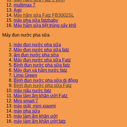
multimax 7
Agii
Máy hâm sữa Fatz FB3002SL
máy pha sữa fatzbaby
Máy hâm sữa tiệt trùng sấy khô
Máy đun nước pha sữa
máy đun nước pha sữa
Máy đun nước pha sữa fatz
ấm đun nước pha sữa
Máy đun nước pha sữa Fatz
Bình đun nước pha sữa fatz
Máy đun và hâm nước fatz
Limo Green
Bình đun nước pha sữa di động
Bình đun nước pha sữa Fatz
máy nấu nước fatz
Máy làm ấm khăn ướt Fatz
Mini smart 7
máy giặt mini xiaomi
máy pha sữa
máy làm ấm khăn ướt
máy làm ấm khăn ướt fatz