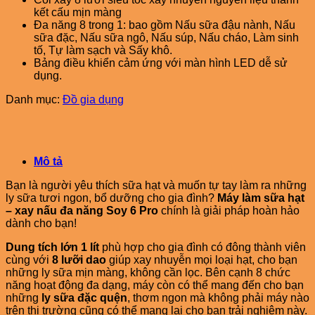
kết cấu mịn màng
Đa năng 8 trong 1: bao gồm Nấu sữa đậu nành, Nấu
sữa đặc, Nấu sữa ngô, Nấu súp, Nấu cháo, Làm sinh
tố, Tự làm sạch và Sấy khô.
Bảng điều khiển cảm ứng với màn hình LED dễ sử
dụng.
Danh mục:
Đồ gia dụng
Mô tả
Bạn là người yêu thích sữa hạt và muốn tự tay làm ra những
ly sữa tươi ngon, bổ dưỡng cho gia đình?
Máy làm sữa hạt
– xay nấu đa năng Soy 6 Pro
chính là giải pháp hoàn hảo
dành cho bạn!
Dung tích lớn 1 lít
phù hợp cho gia đình có đông thành viên
cùng với
8 lưỡi dao
giúp xay nhuyễn mọi loại hạt, cho bạn
những ly sữa mịn màng, không cần lọc. Bên cạnh 8 chức
năng hoạt động đa dạng, máy còn có thể mang đến cho bạn
những
ly sữa đặc quện
, thơm ngon mà không phải máy nào
trên thị trường cũng có thể mang lại cho bạn trải nghiệm này.