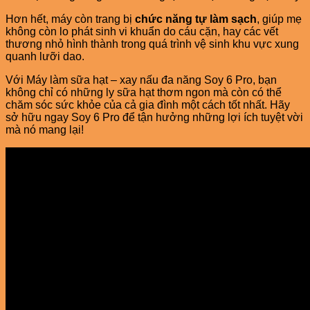
Hơn hết, máy còn trang bị
chức năng tự làm sạch
, giúp mẹ
không còn lo phát sinh vi khuẩn do cáu cặn, hay các vết
thương nhỏ hình thành trong quá trình vệ sinh khu vực xung
quanh lưỡi dao.
Với Máy làm sữa hạt – xay nấu đa năng Soy 6 Pro, bạn
không chỉ có những ly sữa hạt thơm ngon mà còn có thể
chăm sóc sức khỏe của cả gia đình một cách tốt nhất. Hãy
sở hữu ngay Soy 6 Pro để tận hưởng những lợi ích tuyệt vời
mà nó mang lại!