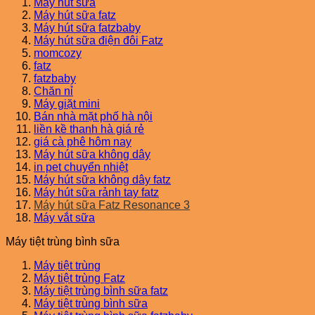
Máy hút sữa
Máy hút sữa fatz
Máy hút sữa fatzbaby
Máy hút sữa điện đôi Fatz
momcozy
fatz
fatzbaby
Chăn nỉ
Máy giặt mini
Bán nhà mặt phố hà nội
liền kề thanh hà giá rẻ
giá cà phê hôm nay
Máy hút sữa không dây
in pet chuyển nhiệt
Máy hút sữa không dây fatz
Máy hút sữa rảnh tay fatz
Máy hút sữa Fatz Resonance 3
Máy vắt sữa
Máy tiệt trùng bình sữa
Máy tiệt trùng
Máy tiệt trùng Fatz
Máy tiệt trùng bình sữa fatz
Máy tiệt trùng bình sữa