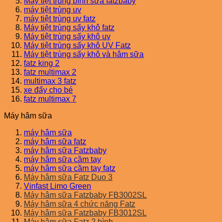
Máy tiệt trùng bình sữa fatzbaby
máy tiệt trùng uv
máy tiệt trùng uv fatz
Máy tiệt trùng sấy khô fatz
Máy tiệt trùng sấy khô uv
Máy tiệt trùng sấy khô UV Fatz
Máy tiệt trùng sấy khô và hâm sữa
fatz king 2
fatz multimax 2
multimax 3 fatz
xe đẩy cho bé
fatz multimax 7
Máy hâm sữa
máy hâm sữa
máy hâm sữa fatz
máy hâm sữa Fatzbaby
máy hâm sữa cầm tay
máy hâm sữa cầm tay fatz
Máy hâm sữa Fatz Duo 3
Vinfast Limo Green
Máy hâm sữa Fatzbaby FB3002SL
Máy hâm sữa 4 chức năng Fatz
Máy hâm sữa Fatzbaby FB3012SL
Máy hâm sữa Fatz 2 bình