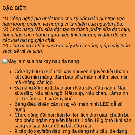
ĐẶC BIỆT:
(1) Công nghệ gia nhiệt theo chu kỳ đảm bảo giữ trọn vẹn
hàm lượng protein và hương vị tự
nhiên của nguyên liệu.
(2) Chức năng Nấu sữa đặc tạo ra thành phẩm sữa đặc mịn,
hoàn hảo cho những người yêu
thích hương vị đậm đà của
các loại hạt nguyên chất.
(3) Tính năng tự làm sạch và sấy khô tự động giúp máy luôn
sạch sẽ và vệ sinh.
Cối xay 8 lưỡi siêu tốc xay nhuyễn nguyên liệu thành
kết cấu mịn màng, đảm bảo sữa thành phẩm siêu mịn
mà không cần lọc.
Đa năng 8 trong 1: bao gồm Nấu sữa đậu nành, Nấu
sữa đặc, Nấu sữa ngô, Nấu súp, Nấu cháo, Làm sinh
tố, Tự làm sạch và Sấy khô.
Bảng điều khiển cảm ứng với màn hình LED dễ sử
dụng.
Chức năng đặt hẹn tiện lợi lên lịch thời gian chuẩn bị,
cho phép ngâm nguyên liệu từ 1 đến 18 giờ tới khi sẵn
sàng và sau đó tự động bắt đầu nấu.
9 cấp độ xay/trộn đáp ứng đa dạng nhu cầu, đa dạng