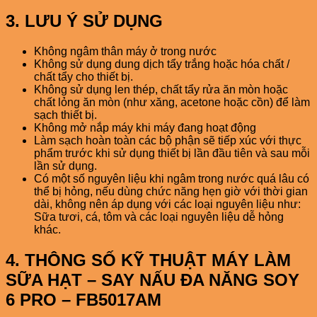
3. LƯU Ý SỬ DỤNG
Không ngâm thân máy ở trong nước
Không sử dụng dung dịch tẩy trắng hoặc hóa chất /
chất tẩy cho thiết bị.
Không sử dụng len thép, chất tẩy rửa ăn mòn hoặc
chất lỏng ăn mòn (như xăng, acetone hoặc cồn) để làm
sạch thiết bị.
Không mở nắp máy khi máy đang hoạt động
Làm sạch hoàn toàn các bộ phận sẽ tiếp xúc với thực
phẩm trước khi sử dụng thiết bị lần đầu tiên và sau mỗi
lần sử dụng.
Có một số nguyên liệu khi ngâm trong nước quá lâu có
thể bị hỏng, nếu dùng chức năng hẹn giờ với thời gian
dài, không nên áp dụng với các loại nguyên liệu như:
Sữa tươi, cá, tôm và các loại nguyên liệu dễ hỏng
khác.
4. THÔNG SỐ KỸ THUẬT
MÁY LÀM
SỮA HẠT – SAY NẤU ĐA NĂNG SOY
6 PRO – FB5017AM