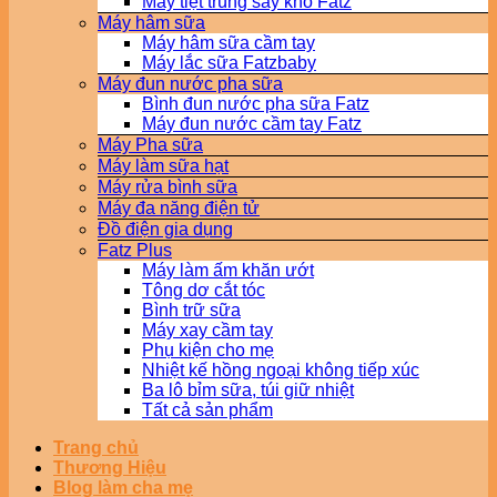
Máy tiệt trùng sấy khô Fatz
Máy hâm sữa
Máy hâm sữa cầm tay
Máy lắc sữa Fatzbaby
Máy đun nước pha sữa
Bình đun nước pha sữa Fatz
Máy đun nước cầm tay Fatz
Máy Pha sữa
Máy làm sữa hạt
Máy rửa bình sữa
Máy đa năng điện tử
Đồ điện gia dụng
Fatz Plus
Máy làm ấm khăn ướt
Tông dơ cắt tóc
Bình trữ sữa
Máy xay cầm tay
Phụ kiện cho mẹ
Nhiệt kế hồng ngoại không tiếp xúc
Ba lô bỉm sữa, túi giữ nhiệt
Tất cả sản phẩm
Trang chủ
Thương Hiệu
Blog làm cha mẹ