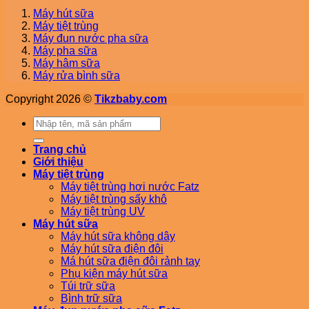
Máy hút sữa
Máy tiệt trùng
Máy đun nước pha sữa
Máy pha sữa
Máy hâm sữa
Máy rửa bình sữa
Copyright 2026 ©
Tikzbaby.com
Tìm
kiếm:
Trang chủ
Giới thiệu
Máy tiệt trùng
Máy tiệt trùng hơi nước Fatz
Máy tiệt trùng sấy khô
Máy tiệt trùng UV
Máy hút sữa
Máy hút sữa không dây
Máy hút sữa điện đôi
Má hút sữa điện đôi rảnh tay
Phụ kiện máy hút sữa
Túi trữ sữa
Bình trữ sữa