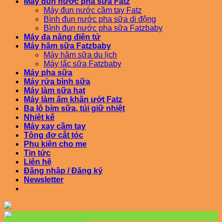
Máy đun nước pha sữa Fatz
Máy đun nước cầm tay Fatz
Bình đun nước pha sữa di động
Bình đun nước pha sữa Fatzbaby
Máy đa năng điện tử
Máy hâm sữa Fatzbaby
Máy hâm sữa du lịch
Máy lắc sữa Fatzbaby
Máy pha sữa
Máy rửa bình sữa
Máy làm sữa hạt
Máy làm ấm khăn ướt Fatz
Ba lô bỉm sữa, túi giữ nhiệt
Nhiệt kế
Máy xay cầm tay
Tông đơ cắt tóc
Phụ kiện cho mẹ
Tin tức
Liên hệ
Đăng nhập / Đăng ký
Newsletter