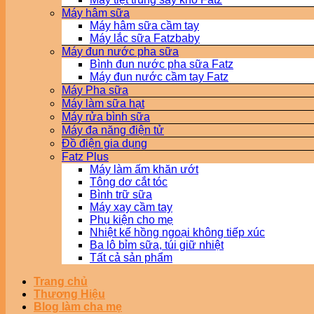
Máy hâm sữa
Máy hâm sữa cầm tay
Máy lắc sữa Fatzbaby
Máy đun nước pha sữa
Bình đun nước pha sữa Fatz
Máy đun nước cầm tay Fatz
Máy Pha sữa
Máy làm sữa hạt
Máy rửa bình sữa
Máy đa năng điện tử
Đồ điện gia dụng
Fatz Plus
Máy làm ấm khăn ướt
Tông dơ cắt tóc
Bình trữ sữa
Máy xay cầm tay
Phụ kiện cho mẹ
Nhiệt kế hồng ngoại không tiếp xúc
Ba lô bỉm sữa, túi giữ nhiệt
Tất cả sản phẩm
Trang chủ
Thương Hiệu
Blog làm cha mẹ