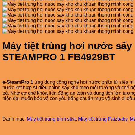
Máy tiệt trùng hơi nước sấ
STEAMPRO 1 FB4929BT
e-SteamPro 1
ứng dụng công nghệ hơi nước phân tử siêu mịn k
nước kết hợp AI điều chỉnh sấy khô theo môi trường và chế độ
bé. Nhờ cơ chế khóa liên động an toàn và dung tích lớn tương
hiện đại muốn bảo vệ con yêu bằng chuẩn mực vệ sinh đi đầu 
Danh mục:
Máy tiệt trùng bình sữa
,
Máy tiệt trùng Fatzbaby
,
Má