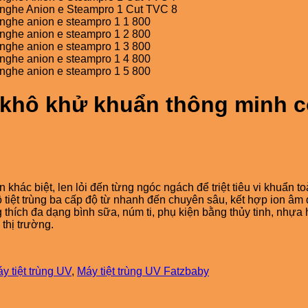
y khô khử khuẩn thông minh 
hác biệt, len lỏi đến từng ngóc ngách để triệt tiêu vi khuẩn to
 tiệt trùng ba cấp độ từ nhanh đến chuyên sâu, kết hợp ion âm đ
 thích đa dạng bình sữa, núm ti, phụ kiện bằng thủy tinh, nhựa 
thị trường.
y tiệt trùng UV
,
Máy tiệt trùng UV Fatzbaby