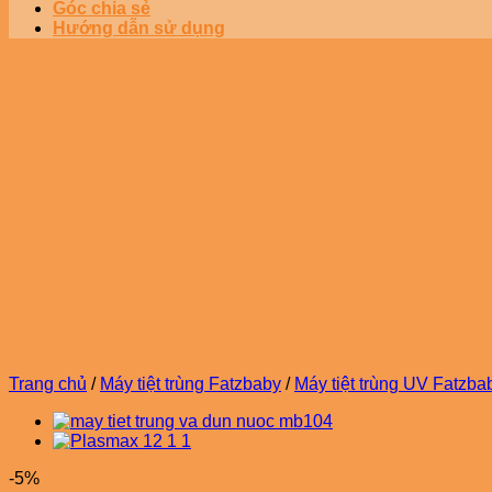
Góc chia sẻ
Hướng dẫn sử dụng
Trang chủ
/
Máy tiệt trùng Fatzbaby
/
Máy tiệt trùng UV Fatzba
-5%