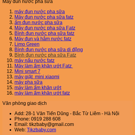
Máy đun nước pha sữa
máy đun nước pha sữa
Máy đun nước pha sữa fatz
ấm đun nước pha sữa
Máy đun nước pha sữa Fatz
Bình đun nước pha sữa fatz
Máy đun và hâm nước fatz
Limo Green
Bình đun nước pha sữa di động
Bình đun nước pha sữa Fatz
máy nấu nước fatz
Máy làm ấm khăn ướt Fatz
Mini smart 7
máy giặt mini xiaomi
máy pha sữa
máy làm ấm khăn ướt
máy làm ấm khăn ướt fatz
Văn phòng giao dịch
Add: 28-1 Văn Tiến Dũng - Bắc Từ Liêm - Hà Nội
Phone: 0919 288 608
Email: tikzbaby@gmail.com
Web:
Tikzbaby.com