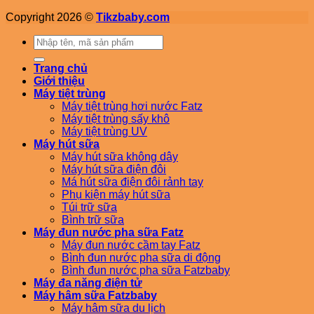
Copyright 2026 ©
Tikzbaby.com
Tìm
kiếm:
Trang chủ
Giới thiệu
Máy tiệt trùng
Máy tiệt trùng hơi nước Fatz
Máy tiệt trùng sấy khô
Máy tiệt trùng UV
Máy hút sữa
Máy hút sữa không dây
Máy hút sữa điện đôi
Má hút sữa điện đôi rảnh tay
Phụ kiện máy hút sữa
Túi trữ sữa
Bình trữ sữa
Máy đun nước pha sữa Fatz
Máy đun nước cầm tay Fatz
Bình đun nước pha sữa di động
Bình đun nước pha sữa Fatzbaby
Máy đa năng điện tử
Máy hâm sữa Fatzbaby
Máy hâm sữa du lịch