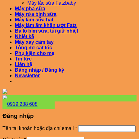
Máy lắc sữa Fatzbaby
Máy pha sữa
Máy rửa bình sữa
Máy làm sữa hạt
Máy làm ấm khăn ướt Fatz
Ba lô bỉm sữa, túi giữ nhiệt
Nhiệt kế
Máy xay cầm tay
Tông đơ cắt tóc
Phụ kiện cho mẹ
Tin tức
Liên hệ
Đăng nhập / Đăng ký
Newsletter
0919 288 608
Đăng nhập
Bắt
Tên tài khoản hoặc địa chỉ email
*
buộc