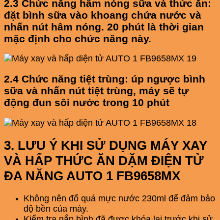
2.3 Chức năng hâm nóng sữa và thức ăn:
đặt bình sữa vào khoang chứa nước và
nhấn nút hâm nóng. 20 phút là thời gian
mặc định cho chức năng này.
2.4 Chức năng tiệt trùng: úp ngược bình
sữa và nhấn nút tiệt trùng, máy sẽ tự
động đun sôi nước trong 10 phút
3. LƯU Ý KHI SỬ DỤNG MÁY XAY
VÀ HẤP THỨC ĂN DẶM ĐIỆN TỬ
ĐA NĂNG AUTO 1 FB9658MX
Không nên đổ quá mực nước 230ml để đảm bảo
độ bền của máy.
Kiểm tra nắp bình đã được khóa lại trước khi sử