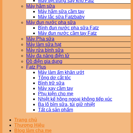
Máy tiệt trùng sấy khô Fatz
Máy hâm sữa
Máy hâm sữa cầm tay
Máy lắc sữa Fatzbaby
Máy đun nước pha sữa
Bình đun nước pha sữa Fatz
Máy đun nước cầm tay Fatz
Máy Pha sữa
Máy làm sữa hạt
Máy rửa bình sữa
Máy đa năng điện tử
Đồ điện gia dụng
Fatz Plus
Máy làm ấm khăn ướt
Tông dơ cắt tóc
Bình trữ sữa
Máy xay cầm tay
Phụ kiện cho mẹ
Nhiệt kế hồng ngoại không tiếp xúc
Ba lô bỉm sữa, túi giữ nhiệt
Tất cả sản phẩm
Trang chủ
Thương Hiệu
Blog làm cha mẹ