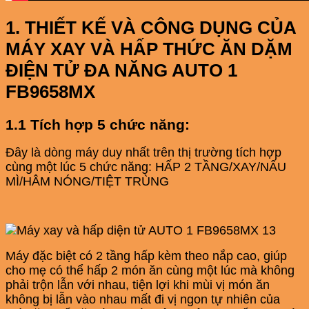
1. THIẾT KẾ VÀ CÔNG DỤNG CỦA
MÁY XAY VÀ HẤP THỨC ĂN DẶM
ĐIỆN TỬ ĐA NĂNG AUTO 1
FB9658MX
​1.1 Tích hợp 5 chức năng:
Đây là dòng máy duy nhất trên thị trường tích hợp
cùng một lúc 5 chức năng: HẤP 2 TẦNG/XAY/NẤU
MÌ/HÂM NÓNG/TIỆT TRÙNG
Máy đặc biệt có 2 tầng hấp kèm theo nắp cao, giúp
cho mẹ có thể hấp 2 món ăn cùng một lúc mà không
phải trộn lẫn với nhau, tiện lợi khi mùi vị món ăn
không bị lẫn vào nhau mất đi vị ngon tự nhiên của