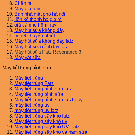
Chăn nỉ
Máy giặt mini
Bán nhà mặt phố hà nội
liền kề thanh hà giá rẻ
giá cà phê hôm nay
Máy hút sữa không dây
in pet chuyển nhiệt
Máy hút sữa không dây fatz
Máy hút sữa rảnh tay fatz
Máy hút sữa Fatz Resonance 3
Máy vắt sữa
Máy tiệt trùng bình sữa
Máy tiệt trùng
Máy tiệt trùng Fatz
Máy tiệt trùng bình sữa fatz
Máy tiệt trùng bình sữa
Máy tiệt trùng bình sữa fatzbaby
máy tiệt trùng uv
máy tiệt trùng uv fatz
Máy tiệt trùng sấy khô fatz
Máy tiệt trùng sấy khô uv
Máy tiệt trùng sấy khô UV Fatz
Máy tiệt trùng sấy khô và hâm sữa