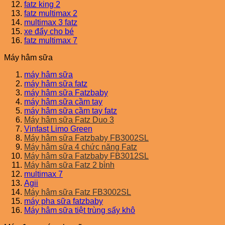
fatz king 2
fatz multimax 2
multimax 3 fatz
xe đẩy cho bé
fatz multimax 7
Máy hâm sữa
máy hâm sữa
máy hâm sữa fatz
máy hâm sữa Fatzbaby
máy hâm sữa cầm tay
máy hâm sữa cầm tay fatz
Máy hâm sữa Fatz Duo 3
Vinfast Limo Green
Máy hâm sữa Fatzbaby FB3002SL
Máy hâm sữa 4 chức năng Fatz
Máy hâm sữa Fatzbaby FB3012SL
Máy hâm sữa Fatz 2 bình
multimax 7
Agii
Máy hâm sữa Fatz FB3002SL
máy pha sữa fatzbaby
Máy hâm sữa tiệt trùng sấy khô