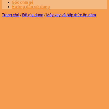
Góc chia sẻ
Hướng dẫn sử dụng
Trang chủ
/
Đồ gia dụng
/
Máy xay và hấp thức ăn dặm