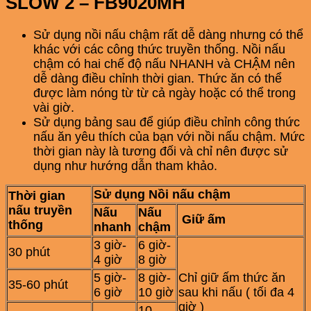
SLOW 2 – FB9020MH
Sử dụng nồi nấu chậm rất dễ dàng nhưng có thể
khác với các công thức truyền thống. Nồi nấu
chậm có hai chế độ nấu NHANH và CHẬM nên
dễ dàng điều chỉnh thời gian. Thức ăn có thể
được làm nóng từ từ cả ngày hoặc có thể trong
vài giờ.
Sử dụng bảng sau để giúp điều chỉnh công thức
nấu ăn yêu thích của bạn với nồi nấu chậm. Mức
thời gian này là tương đối và chỉ nên được sử
dụng như hướng dẫn tham khảo.
Sử dụng Nồi nấu chậm
Thời gian
nấu truyền
Nấu
Nấu
Giữ ấm
thống
nhanh
chậm
3 giờ-
6 giờ-
30 phút
4 giờ
8 giờ
5 giờ-
8 giờ-
Chỉ giữ ấm thức ăn
35-60 phút
6 giờ
10 giờ
sau khi nấu ( tối đa 4
giờ )
10