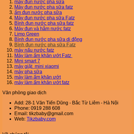
máy đun nước pha sữa
Máy đun nước pha sữa fatz
ấm đun nước pha sữa
Máy đun nước pha sữa Fatz
Bình đun nước pha sữa fatz
Máy đun và hâm nước fatz
Limo Green
Bình đun nước pha sữa di động
Bình đun nước pha sữa Fatz
máy nấu nước fatz
Máy làm ấm khăn ướt Fatz
Mini smart 7
máy giặt mini xiaomi
máy pha sữa
máy làm ấm khăn ướt
máy làm ấm khăn ướt fatz
Văn phòng giao dịch
Add: 28-1 Văn Tiến Dũng - Bắc Từ Liêm - Hà Nội
Phone: 0919 288 608
Email: tikzbaby@gmail.com
Web:
Tikzbaby.com