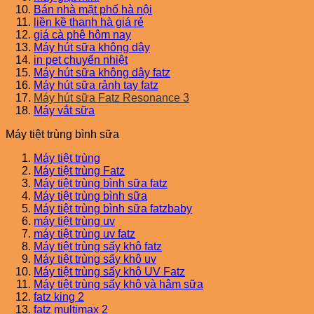
Bán nhà mặt phố hà nội
liền kề thanh hà giá rẻ
giá cà phê hôm nay
Máy hút sữa không dây
in pet chuyển nhiệt
Máy hút sữa không dây fatz
Máy hút sữa rảnh tay fatz
Máy hút sữa Fatz Resonance 3
Máy vắt sữa
Máy tiệt trùng bình sữa
Máy tiệt trùng
Máy tiệt trùng Fatz
Máy tiệt trùng bình sữa fatz
Máy tiệt trùng bình sữa
Máy tiệt trùng bình sữa fatzbaby
máy tiệt trùng uv
máy tiệt trùng uv fatz
Máy tiệt trùng sấy khô fatz
Máy tiệt trùng sấy khô uv
Máy tiệt trùng sấy khô UV Fatz
Máy tiệt trùng sấy khô và hâm sữa
fatz king 2
fatz multimax 2