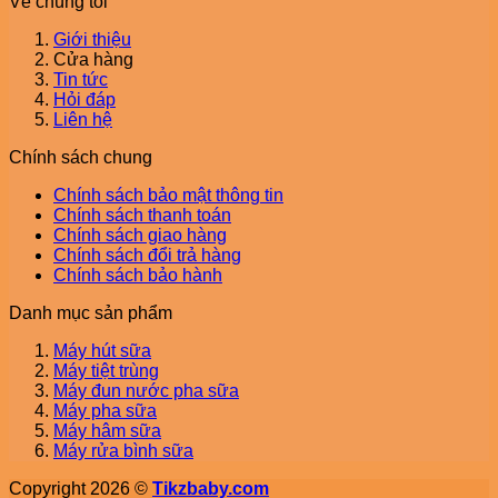
Về chúng tôi
Giới thiệu
Cửa hàng
Tin tức
Hỏi đáp
Liên hệ
Chính sách chung
Chính sách bảo mật thông tin
Chính sách thanh toán
Chính sách giao hàng
Chính sách đổi trả hàng
Chính sách bảo hành
Danh mục sản phẩm
Máy hút sữa
Máy tiệt trùng
Máy đun nước pha sữa
Máy pha sữa
Máy hâm sữa
Máy rửa bình sữa
Copyright 2026 ©
Tikzbaby.com