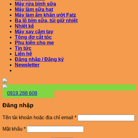
Máy rửa bình sữa
Máy làm sữa hạt
Máy làm ấm khăn ướt Fatz
Ba lô bỉm sữa, túi giữ nhiệt
Nhiệt kế
Máy xay cầm tay
Tông đơ cắt tóc
Phụ kiện cho mẹ
Tin tức
Liên hệ
Đăng nhập / Đăng ký
Newsletter
0919 288 608
Đăng nhập
Bắt
Tên tài khoản hoặc địa chỉ email
*
buộc
Bắt
Mật khẩu
*
buộc