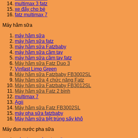
multimax 3 fatz
xe đẩy cho bé
fatz multimax 7
Máy hâm sữa
máy hâm sữa
máy hâm sữa fatz
máy hâm sữa Fatzbaby
máy hâm sữa cầm tay
máy hâm sữa cầm tay fatz
Máy hâm sữa Fatz Duo 3
Vinfast Limo Green
Máy hâm sữa Fatzbaby FB3002SL
Máy hâm sữa 4 chức năng Fatz
Máy hâm sữa Fatzbaby FB3012SL
Máy hâm sữa Fatz 2 bình
multimax 7
Agii
Máy hâm sữa Fatz FB3002SL
máy pha sữa fatzbaby
Máy hâm sữa tiệt trùng sấy khô
Máy đun nước pha sữa