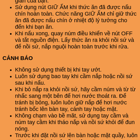
gian của bạn.
Sử dụng nút GIỮ ẤM khi thức ăn đã được nấu
chín hoàn toàn. Chức năng GIỮ ẤM chỉ giữ thức
ăn đã được nấu chín ở nhiệt độ lý tưởng cho
đến khi bạn ăn.
Khi nấu xong, quay núm điều khiển về nút OFF
và tắt nguồn điện. Lấy thức ăn ra khỏi nồi sứ và
để nồi sứ, nắp nguội hoàn toàn trước khi rửa.
CẢNH BÁO
Không sử dụng thiết bị khi tay ướt.
Luôn sử dụng bao tay khi cầm nắp hoặc nồi sứ
sau khi nấu.
Khi bỏ nắp ra khỏi nồi sứ, hãy cầm núm và từ từ
nhấc sang một bên để hơi nước thoát ra. Để
tránh bị bỏng, luôn luôn giữ nắp để hơi nước
tránh bốc lên bàn tay, cánh tay hoặc mặt.
Không chạm vào bề măt, sử dụng tay cầm và
núm tay cầm khi tháo nắp và nồi sứ khỏi đế đun
nóng.
Trước khi đặt nồi sứ lên bàn hoặc mặt quầy, luôn