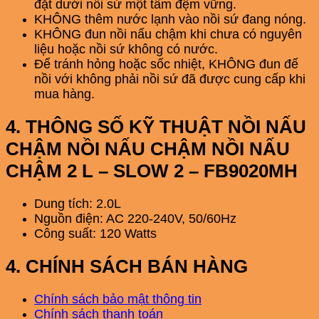
đặt dưới nồi sứ một tấm đệm vững.
KHÔNG thêm nước lạnh vào nồi sứ đang nóng.
KHÔNG đun nồi nấu chậm khi chưa có nguyên
liệu hoặc nồi sứ không có nước.
Để tránh hỏng hoặc sốc nhiệt, KHÔNG đun đế
nồi với không phải nồi sứ đã được cung cấp khi
mua hàng.
4. THÔNG SỐ KỸ THUẬT NỒI NẤU
CHẬM NỒI NẤU CHẬM NỒI NẤU
CHẬM 2 L – SLOW 2 – FB9020MH
Dung tích: 2.0L
Nguồn điện: AC 220-240V, 50/60Hz
Công suất: 120 Watts
4. CHÍNH SÁCH BÁN HÀNG
Chính sách bảo mật thông tin
Chính sách thanh toán