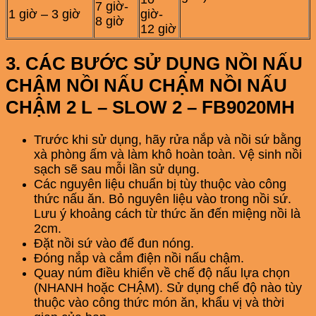
7 giờ-
1 giờ – 3 giờ
giờ-
8 giờ
12 giờ
3. CÁC BƯỚC SỬ DỤNG NỒI NẤU
CHẬM NỒI NẤU CHẬM NỒI NẤU
CHẬM 2 L – SLOW 2 – FB9020MH
Trước khi sử dụng, hãy rửa nắp và nồi sứ bằng
xà phòng ấm và làm khô hoàn toàn. Vệ sinh nồi
sạch sẽ sau mỗi lần sử dụng.
Các nguyên liệu chuẩn bị tùy thuộc vào công
thức nấu ăn. Bỏ nguyên liệu vào trong nồi sứ.
Lưu ý khoảng cách từ thức ăn đến miệng nồi là
2cm.
Đặt nồi sứ vào đế đun nóng.
Đóng nắp và cắm điện nồi nấu chậm.
Quay núm điều khiển về chế độ nấu lựa chọn
(NHANH hoặc CHẬM). Sử dụng chế độ nào tùy
thuộc vào công thức món ăn, khẩu vị và thời