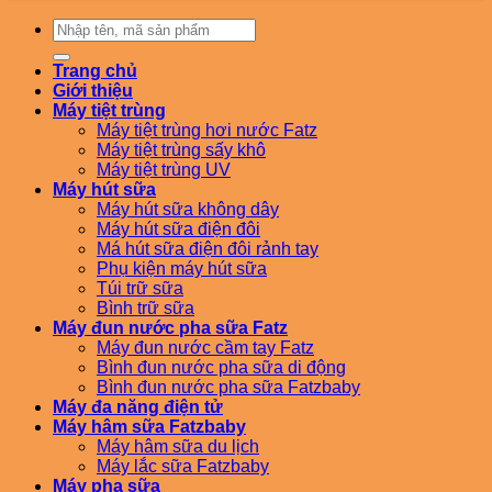
Tìm
kiếm:
Trang chủ
Giới thiệu
Máy tiệt trùng
Máy tiệt trùng hơi nước Fatz
Máy tiệt trùng sấy khô
Máy tiệt trùng UV
Máy hút sữa
Máy hút sữa không dây
Máy hút sữa điện đôi
Má hút sữa điện đôi rảnh tay
Phụ kiện máy hút sữa
Túi trữ sữa
Bình trữ sữa
Máy đun nước pha sữa Fatz
Máy đun nước cầm tay Fatz
Bình đun nước pha sữa di động
Bình đun nước pha sữa Fatzbaby
Máy đa năng điện tử
Máy hâm sữa Fatzbaby
Máy hâm sữa du lịch
Máy lắc sữa Fatzbaby
Máy pha sữa