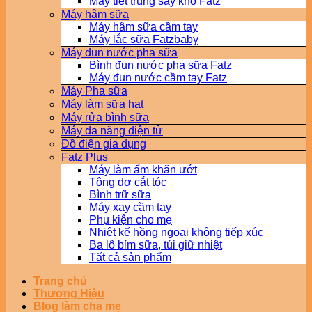
Máy tiệt trùng sấy khô Fatz
Máy hâm sữa
Máy hâm sữa cầm tay
Máy lắc sữa Fatzbaby
Máy đun nước pha sữa
Bình đun nước pha sữa Fatz
Máy đun nước cầm tay Fatz
Máy Pha sữa
Máy làm sữa hạt
Máy rửa bình sữa
Máy đa năng điện tử
Đồ điện gia dụng
Fatz Plus
Máy làm ấm khăn ướt
Tông dơ cắt tóc
Bình trữ sữa
Máy xay cầm tay
Phụ kiện cho mẹ
Nhiệt kế hồng ngoại không tiếp xúc
Ba lô bỉm sữa, túi giữ nhiệt
Tất cả sản phẩm
Trang chủ
Thương Hiệu
Blog làm cha mẹ