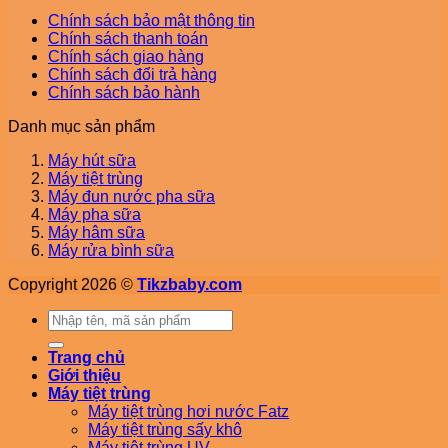
Chính sách bảo mật thông tin
Chính sách thanh toán
Chính sách giao hàng
Chính sách đổi trả hàng
Chính sách bảo hành
Danh mục sản phẩm
Máy hút sữa
Máy tiệt trùng
Máy đun nước pha sữa
Máy pha sữa
Máy hâm sữa
Máy rửa bình sữa
Copyright 2026 ©
Tikzbaby.com
Tìm
kiếm:
Trang chủ
Giới thiệu
Máy tiệt trùng
Máy tiệt trùng hơi nước Fatz
Máy tiệt trùng sấy khô
Máy tiệt trùng UV