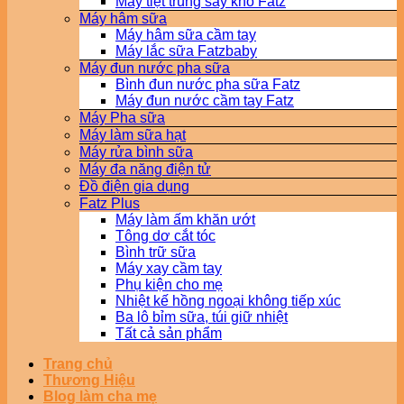
Máy tiệt trùng sấy khô Fatz
Máy hâm sữa
Máy hâm sữa cầm tay
Máy lắc sữa Fatzbaby
Máy đun nước pha sữa
Bình đun nước pha sữa Fatz
Máy đun nước cầm tay Fatz
Máy Pha sữa
Máy làm sữa hạt
Máy rửa bình sữa
Máy đa năng điện tử
Đồ điện gia dụng
Fatz Plus
Máy làm ấm khăn ướt
Tông dơ cắt tóc
Bình trữ sữa
Máy xay cầm tay
Phụ kiện cho mẹ
Nhiệt kế hồng ngoại không tiếp xúc
Ba lô bỉm sữa, túi giữ nhiệt
Tất cả sản phẩm
Trang chủ
Thương Hiệu
Blog làm cha mẹ