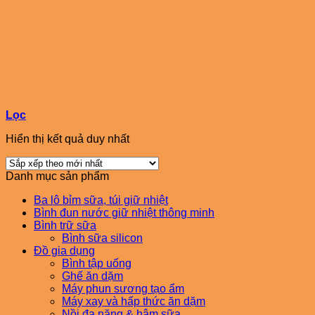
Lọc
Hiển thị kết quả duy nhất
Danh mục sản phẩm
Ba lô bỉm sữa, túi giữ nhiệt
Bình đun nước giữ nhiệt thông minh
Bình trữ sữa
Bình sữa silicon
Đồ gia dụng
Bình tập uống
Ghế ăn dặm
Máy phun sương tạo ẩm
Máy xay và hấp thức ăn dặm
Nồi đa năng & hâm sữa