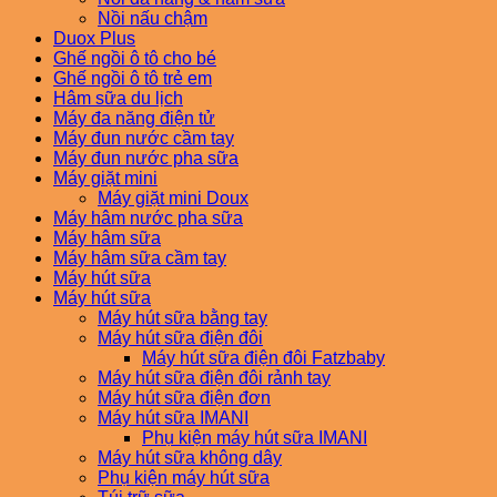
Nồi nấu chậm
Duox Plus
Ghế ngồi ô tô cho bé
Ghế ngồi ô tô trẻ em
Hâm sữa du lịch
Máy đa năng điện tử
Máy đun nước cầm tay
Máy đun nước pha sữa
Máy giặt mini
Máy giặt mini Doux
Máy hâm nước pha sữa
Máy hâm sữa
Máy hâm sữa cầm tay
Máy hút sữa
Máy hút sữa
Máy hút sữa bằng tay
Máy hút sữa điện đôi
Máy hút sữa điện đôi Fatzbaby
Máy hút sữa điện đôi rảnh tay
Máy hút sữa điện đơn
Máy hút sữa IMANI
Phụ kiện máy hút sữa IMANI
Máy hút sữa không dây
Phụ kiện máy hút sữa