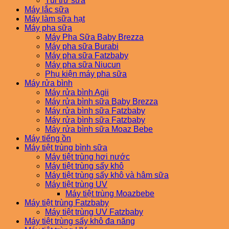
Túi trữ sữa
Máy lắc sữa
Máy làm sữa hạt
Máy pha sữa
Máy Pha Sữa Baby Brezza
Máy pha sữa Burabi
Máy pha sữa Fatzbaby
Máy pha sữa Niucun
Phụ kiện máy pha sữa
Máy rửa bình
Máy rửa bình Agii
Máy rửa bình sữa Baby Brezza
Máy rửa bình sữa Fatzbaby
Máy rửa bình sữa Fatzbaby
Máy rửa bình sữa Moaz Bebe
Máy tiếng ồn
Máy tiệt trùng bình sữa
Máy tiệt trùng hơi nước
Máy tiệt trùng sấy khô
Máy tiệt trùng sấy khô và hâm sữa
Máy tiệt trùng UV
Máy tiệt trùng Moazbebe
Máy tiệt trùng Fatzbaby
Máy tiệt trùng UV Fatzbaby
Máy tiệt trùng sấy khô đa năng