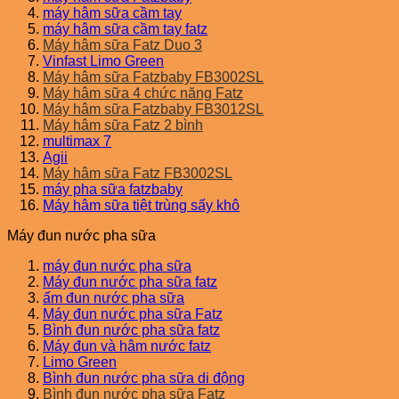
máy hâm sữa cầm tay
máy hâm sữa cầm tay fatz
Máy hâm sữa Fatz Duo 3
Vinfast Limo Green
Máy hâm sữa Fatzbaby FB3002SL
Máy hâm sữa 4 chức năng Fatz
Máy hâm sữa Fatzbaby FB3012SL
Máy hâm sữa Fatz 2 bình
multimax 7
Agii
Máy hâm sữa Fatz FB3002SL
máy pha sữa fatzbaby
Máy hâm sữa tiệt trùng sấy khô
Máy đun nước pha sữa
máy đun nước pha sữa
Máy đun nước pha sữa fatz
ấm đun nước pha sữa
Máy đun nước pha sữa Fatz
Bình đun nước pha sữa fatz
Máy đun và hâm nước fatz
Limo Green
Bình đun nước pha sữa di động
Bình đun nước pha sữa Fatz