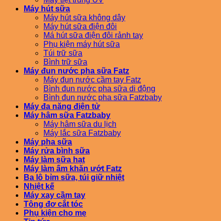
Máy hút sữa
Máy hút sữa không dây
Máy hút sữa điện đôi
Má hút sữa điện đôi rảnh tay
Phụ kiện máy hút sữa
Túi trữ sữa
Bình trữ sữa
Máy đun nước pha sữa Fatz
Máy đun nước cầm tay Fatz
Bình đun nước pha sữa di động
Bình đun nước pha sữa Fatzbaby
Máy đa năng điện tử
Máy hâm sữa Fatzbaby
Máy hâm sữa du lịch
Máy lắc sữa Fatzbaby
Máy pha sữa
Máy rửa bình sữa
Máy làm sữa hạt
Máy làm ấm khăn ướt Fatz
Ba lô bỉm sữa, túi giữ nhiệt
Nhiệt kế
Máy xay cầm tay
Tông đơ cắt tóc
Phụ kiện cho mẹ