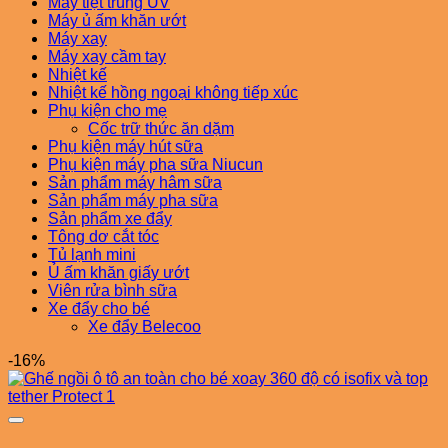
Máy tiệt trùng UV
Máy ủ ấm khăn ướt
Máy xay
Máy xay cầm tay
Nhiệt kế
Nhiệt kế hồng ngoại không tiếp xúc
Phụ kiện cho mẹ
Cốc trữ thức ăn dặm
Phụ kiện máy hút sữa
Phụ kiện máy pha sữa Niucun
Sản phẩm máy hâm sữa
Sản phẩm máy pha sữa
Sản phẩm xe đẩy
Tông dơ cắt tóc
Tủ lạnh mini
Ủ ấm khăn giấy ướt
Viên rửa bình sữa
Xe đẩy cho bé
Xe đẩy Belecoo
-16%