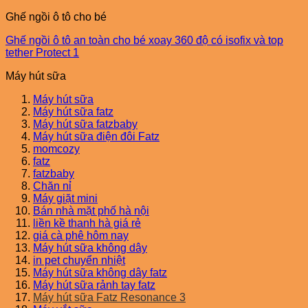
Ghế ngồi ô tô cho bé
Ghế ngồi ô tô an toàn cho bé xoay 360 độ có isofix và top
tether Protect 1
Máy hút sữa
Máy hút sữa
Máy hút sữa fatz
Máy hút sữa fatzbaby
Máy hút sữa điện đôi Fatz
momcozy
fatz
fatzbaby
Chăn nỉ
Máy giặt mini
Bán nhà mặt phố hà nội
liền kề thanh hà giá rẻ
giá cà phê hôm nay
Máy hút sữa không dây
in pet chuyển nhiệt
Máy hút sữa không dây fatz
Máy hút sữa rảnh tay fatz
Máy hút sữa Fatz Resonance 3