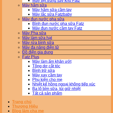
Máy tiệt trùng sấy khô Fatz
Máy hâm sữa
Máy hâm sữa cầm tay
Máy lắc sữa Fatzbaby
Máy đun nước pha sữa
Bình đun nước pha sữa Fatz
Máy đun nước cầm tay Fatz
Máy Pha sữa
Máy làm sữa hạt
Máy rửa bình sữa
Máy đa năng điện tử
Đồ điện gia dụng
Fatz Plus
Máy làm ấm khăn ướt
Tông dơ cắt tóc
Bình trữ sữa
Máy xay cầm tay
Phụ kiện cho mẹ
Nhiệt kế hồng ngoại không tiếp xúc
Ba lô bỉm sữa, túi giữ nhiệt
Tất cả sản phẩm
Trang chủ
Thương Hiệu
Blog làm cha mẹ