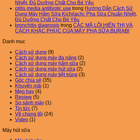
Nhiệt, Đủ Dưỡng Chất Cho Bé Yêu
otitis media antibiotic use
trong
Hướng Dẫn Cách Sử
Dụng Máy Hâm Sữa Kichilachi: Pha Sữa Chuẩn Nhiệt,
Đủ Dưỡng Chất Cho Bé Yêu
bronchitis diagnosis
trong
CÁC MÃ LỖI HIỂN THỊ VÀ
CÁCH KHẮC PHỤC CỦA MÁY PHA SỮA BURABI
Danh mục
Cách sử dụng
(9)
Cách sử dụng máy đa năng
(2)
Cách sử dụng máy hâm sữa
(2)
Cách sử dụng máy hút sữa
(2)
Cách sử dụng máy tiệt trùng
(3)
Góc chia sẻ
(35)
Khuyến mãi
(1)
Mẹo hay
(4)
Review
(5)
So sánh máy
(1)
Tin tức
(7)
Về chúng tôi
(24)
Video
(1)
Máy hút sữa