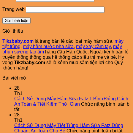
Trang web
Giới thiệu
Tikzbaby.com
là trang bán lẻ các loại máy hâm sữa,
máy
tiệt trùng
,
máy hâm nước pha sữa
,
máy xay cầm tay
,
máy
phun sương tạo ẩm
hàng đầu Hàn Quốc. Ngoài kênh bán lẻ
truyền thống thông qua hệ thống các siêu thị mẹ và bé. Hy
vọng
Tikzbaby.com
sẽ là kênh mua sắm tiện lợi cho Quý
khách hàng!
Bài viết mới
28
Th1
Cách Sử Dụng Máy Hâm Sữa Fatz 1 Bình Đúng Cách,
An Toàn & Tiết Kiệm Thời Gian
Chức năng bình luận bị
ở
tắt
Cách
28
Sử
Th1
Dụng
Cách Sử Dụng Máy Tiệt Trùng Hâm Sữa Fatz Đúng
Máy
ở
Chuẩn, An Toàn Cho Bé
Chức năng bình luận bị tắt