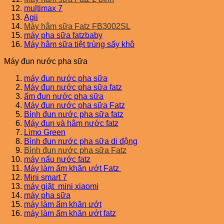
multimax 7
Agii
Máy hâm sữa Fatz FB3002SL
máy pha sữa fatzbaby
Máy hâm sữa tiệt trùng sấy khô
Máy đun nước pha sữa
máy đun nước pha sữa
Máy đun nước pha sữa fatz
ấm đun nước pha sữa
Máy đun nước pha sữa Fatz
Bình đun nước pha sữa fatz
Máy đun và hâm nước fatz
Limo Green
Bình đun nước pha sữa di động
Bình đun nước pha sữa Fatz
máy nấu nước fatz
Máy làm ấm khăn ướt Fatz
Mini smart 7
máy giặt mini xiaomi
máy pha sữa
máy làm ấm khăn ướt
máy làm ấm khăn ướt fatz