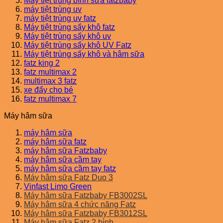
Máy tiệt trùng bình sữa fatzbaby
máy tiệt trùng uv
máy tiệt trùng uv fatz
Máy tiệt trùng sấy khô fatz
Máy tiệt trùng sấy khô uv
Máy tiệt trùng sấy khô UV Fatz
Máy tiệt trùng sấy khô và hâm sữa
fatz king 2
fatz multimax 2
multimax 3 fatz
xe đẩy cho bé
fatz multimax 7
Máy hâm sữa
máy hâm sữa
máy hâm sữa fatz
máy hâm sữa Fatzbaby
máy hâm sữa cầm tay
máy hâm sữa cầm tay fatz
Máy hâm sữa Fatz Duo 3
Vinfast Limo Green
Máy hâm sữa Fatzbaby FB3002SL
Máy hâm sữa 4 chức năng Fatz
Máy hâm sữa Fatzbaby FB3012SL
Máy hâm sữa Fatz 2 bình