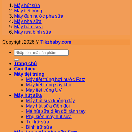
Máy hút sữa
Máy tiệt trùng
Máy đun nước pha sữa
Máy pha sữa
Máy hâm sữa
Máy rửa bình sữa
Copyright 2026 ©
Tikzbaby.com
Tìm
kiếm:
Trang chủ
Giới thiệu
Máy tiệt trùng
Máy tiệt trùng hơi nước Fatz
Máy tiệt trùng sấy khô
Máy tiệt trùng UV
Máy hút sữa
Máy hút sữa không dây
Máy hút sữa điện đôi
Má hút sữa điện đôi rảnh tay
Phụ kiện máy hút sữa
Túi trữ sữa
Bình trữ sữa