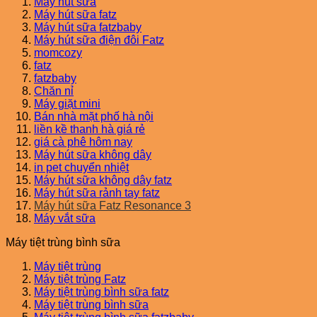
Máy hút sữa
Máy hút sữa fatz
Máy hút sữa fatzbaby
Máy hút sữa điện đôi Fatz
momcozy
fatz
fatzbaby
Chăn nỉ
Máy giặt mini
Bán nhà mặt phố hà nội
liền kề thanh hà giá rẻ
giá cà phê hôm nay
Máy hút sữa không dây
in pet chuyển nhiệt
Máy hút sữa không dây fatz
Máy hút sữa rảnh tay fatz
Máy hút sữa Fatz Resonance 3
Máy vắt sữa
Máy tiệt trùng bình sữa
Máy tiệt trùng
Máy tiệt trùng Fatz
Máy tiệt trùng bình sữa fatz
Máy tiệt trùng bình sữa