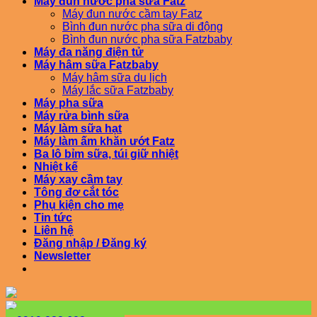
Máy đun nước pha sữa Fatz
Máy đun nước cầm tay Fatz
Bình đun nước pha sữa di động
Bình đun nước pha sữa Fatzbaby
Máy đa năng điện tử
Máy hâm sữa Fatzbaby
Máy hâm sữa du lịch
Máy lắc sữa Fatzbaby
Máy pha sữa
Máy rửa bình sữa
Máy làm sữa hạt
Máy làm ấm khăn ướt Fatz
Ba lô bỉm sữa, túi giữ nhiệt
Nhiệt kế
Máy xay cầm tay
Tông đơ cắt tóc
Phụ kiện cho mẹ
Tin tức
Liên hệ
Đăng nhập / Đăng ký
Newsletter