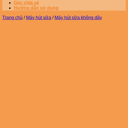
Góc chia sẻ
Hướng dẫn sử dụng
Trang chủ
/
Máy hút sữa
/
Máy hút sữa không dây