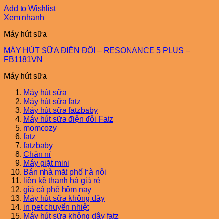
Add to Wishlist
Xem nhanh
Máy hút sữa
MÁY HÚT SỮA ĐIỆN ĐÔI – RESONANCE 5 PLUS –
FB1181VN
Máy hút sữa
Máy hút sữa
Máy hút sữa fatz
Máy hút sữa fatzbaby
Máy hút sữa điện đôi Fatz
momcozy
fatz
fatzbaby
Chăn nỉ
Máy giặt mini
Bán nhà mặt phố hà nội
liền kề thanh hà giá rẻ
giá cà phê hôm nay
Máy hút sữa không dây
in pet chuyển nhiệt
Máy hút sữa không dây fatz