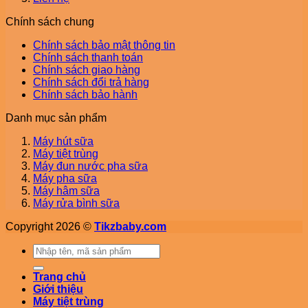
Chính sách chung
Chính sách bảo mật thông tin
Chính sách thanh toán
Chính sách giao hàng
Chính sách đổi trả hàng
Chính sách bảo hành
Danh mục sản phẩm
Máy hút sữa
Máy tiệt trùng
Máy đun nước pha sữa
Máy pha sữa
Máy hâm sữa
Máy rửa bình sữa
Copyright 2026 ©
Tikzbaby.com
Tìm
kiếm:
Trang chủ
Giới thiệu
Máy tiệt trùng