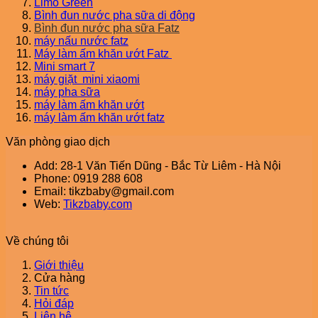
Limo Green
Bình đun nước pha sữa di động
Bình đun nước pha sữa Fatz
máy nấu nước fatz
Máy làm ấm khăn ướt Fatz
Mini smart 7
máy giặt mini xiaomi
máy pha sữa
máy làm ấm khăn ướt
máy làm ấm khăn ướt fatz
Văn phòng giao dịch
Add: 28-1 Văn Tiến Dũng - Bắc Từ Liêm - Hà Nội
Phone: 0919 288 608
Email: tikzbaby@gmail.com
Web:
Tikzbaby.com
Về chúng tôi
Giới thiệu
Cửa hàng
Tin tức
Hỏi đáp
Liên hệ