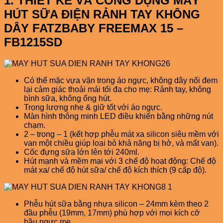
1. THIẾT KẾ VÀ CÔNG DỤNG MÁY
HÚT SỮA ĐIỆN RẢNH TAY KHÔNG
DÂY FATZBABY FREEMAX 15 –
FB1215SD
Có thể mặc vựa vặn trong áo ngực, không dây nối đem
lại cảm giác thoải mái tối đa cho mẹ: Rảnh tay, không
bình sữa, không ống hút.
Trọng lượng nhẹ & giữ tốt với áo ngực.
Màn hình thông minh LED điều khiển bằng những nút
chạm.
2 – trong – 1 (kết hợp phễu mát xa silicon siêu mềm với
van một chiều giúp loại bỏ khả năng bị hở, và mất van).
Cốc đựng sữa lớn lên tới 240ml.
Hút mạnh và mềm mại với 3 chế độ hoạt động: Chế độ
mát xa/ chế độ hút sữa/ chế độ kích thích (9 cấp độ).
Phễu hút sữa bằng nhựa silicon – 24mm kèm theo 2
đầu phễu (19mm, 17mm) phù hợp với mọi kích cỡ
bầu ngực mẹ.