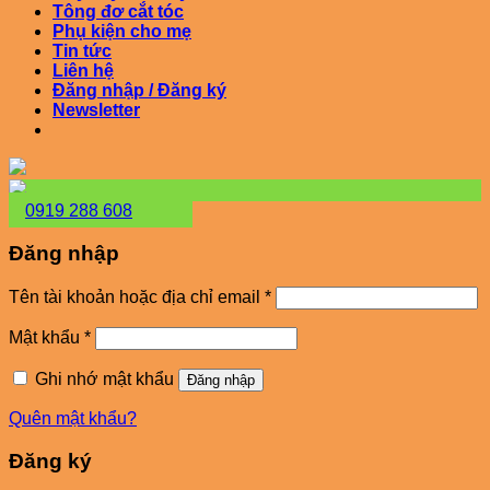
Tông đơ cắt tóc
Phụ kiện cho mẹ
Tin tức
Liên hệ
Đăng nhập / Đăng ký
Newsletter
0919 288 608
Đăng nhập
Bắt
Tên tài khoản hoặc địa chỉ email
*
buộc
Bắt
Mật khẩu
*
buộc
Ghi nhớ mật khẩu
Đăng nhập
Quên mật khẩu?
Đăng ký