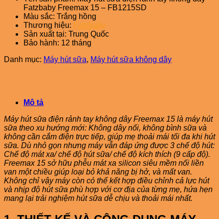
Fatzbaby Freemax 15 – FB1215SD
Màu sắc: Trắng hồng
Thương hiệu:
Fatzbaby
Sản xuất tại: Trung Quốc
Bảo hành: 12 tháng
Danh mục:
Máy hút sữa
,
Máy hút sữa không dây
Mô tả
Máy hút sữa điện rảnh tay không dây Freemax 15 là máy hút
sữa theo xu hướng mới: Không dây nối, không bình sữa và
không cần cắm điện trực tiếp, giúp mẹ thoải mái tối đa khi hút
sữa. Dù nhỏ gọn nhưng máy vẫn đáp ứng được 3 chế độ hút:
Chế độ mát xa/ chế độ hút sữa/ chế độ kích thích (9 cấp độ).
Freemax 15 sở hữu phễu mát xa silicon siêu mềm nối liền
van một chiều giúp loại bỏ khả năng bị hở, và mất van.
Không chỉ vậy máy còn có thể kết hợp điều chỉnh cả lực hút
và nhịp độ hút sữa phù hợp với cơ địa của từng mẹ, hứa hẹn
mang lại trải nghiệm hút sữa dễ chịu và thoải mái nhất.