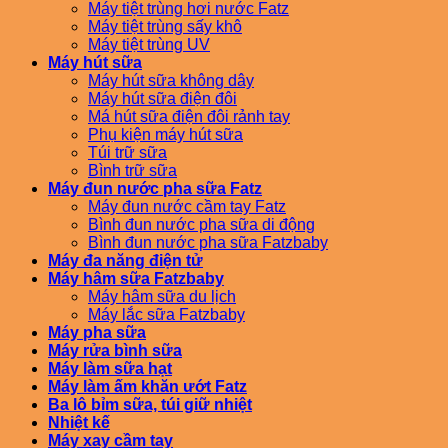
Máy tiệt trùng hơi nước Fatz
Máy tiệt trùng sấy khô
Máy tiệt trùng UV
Máy hút sữa
Máy hút sữa không dây
Máy hút sữa điện đôi
Má hút sữa điện đôi rảnh tay
Phụ kiện máy hút sữa
Túi trữ sữa
Bình trữ sữa
Máy đun nước pha sữa Fatz
Máy đun nước cầm tay Fatz
Bình đun nước pha sữa di động
Bình đun nước pha sữa Fatzbaby
Máy đa năng điện tử
Máy hâm sữa Fatzbaby
Máy hâm sữa du lịch
Máy lắc sữa Fatzbaby
Máy pha sữa
Máy rửa bình sữa
Máy làm sữa hạt
Máy làm ấm khăn ướt Fatz
Ba lô bỉm sữa, túi giữ nhiệt
Nhiệt kế
Máy xay cầm tay