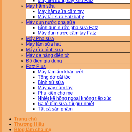
Máy tiệt trùng sấy khô Fatz
Máy hâm sữa
Máy hâm sữa cầm tay
Máy lắc sữa Fatzbaby
Máy đun nước pha sữa
Bình đun nước pha sữa Fatz
Máy đun nước cầm tay Fatz
Máy Pha sữa
Máy làm sữa hạt
Máy rửa bình sữa
Máy đa năng điện tử
Đồ điện gia dụng
Fatz Plus
Máy làm ấm khăn ướt
Tông dơ cắt tóc
Bình trữ sữa
Máy xay cầm tay
Phụ kiện cho mẹ
Nhiệt kế hồng ngoại không tiếp xúc
Ba lô bỉm sữa, túi giữ nhiệt
Tất cả sản phẩm
Trang chủ
Thương Hiệu
Blog làm cha mẹ