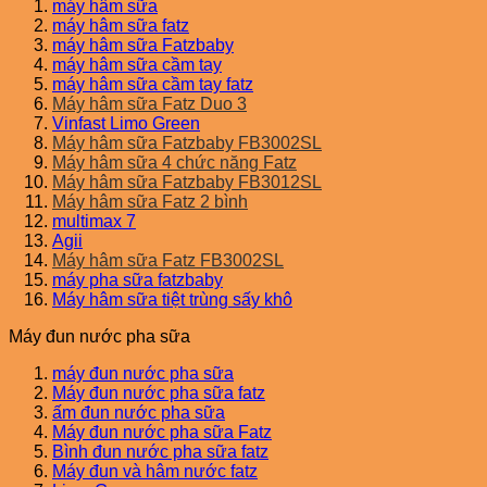
máy hâm sữa
máy hâm sữa fatz
máy hâm sữa Fatzbaby
máy hâm sữa cầm tay
máy hâm sữa cầm tay fatz
Máy hâm sữa Fatz Duo 3
Vinfast Limo Green
Máy hâm sữa Fatzbaby FB3002SL
Máy hâm sữa 4 chức năng Fatz
Máy hâm sữa Fatzbaby FB3012SL
Máy hâm sữa Fatz 2 bình
multimax 7
Agii
Máy hâm sữa Fatz FB3002SL
máy pha sữa fatzbaby
Máy hâm sữa tiệt trùng sấy khô
Máy đun nước pha sữa
máy đun nước pha sữa
Máy đun nước pha sữa fatz
ấm đun nước pha sữa
Máy đun nước pha sữa Fatz
Bình đun nước pha sữa fatz
Máy đun và hâm nước fatz